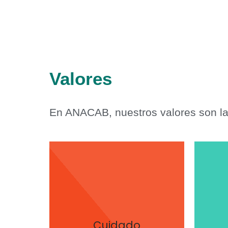
Valores
En ANACAB, nuestros valores son la
ent
a
que hacemos
r
principal interés en todo lo
su bienestar es nuestro
con
y consumidores peruanos,
Cuidado
re