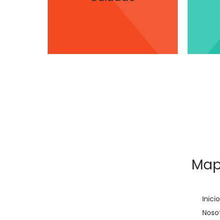
servicio hacia los pacientes
co
Tenemos vocación de
Pro
Mapa
Inici
Noso