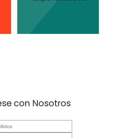
confiable y basada en
Brindamos información
s
se con Nosotros