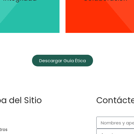
persiguen nuestro
mpetencia y nos auto
y aprendizaje con quienes
estándares de libre
Buscamos generar vínculo
movemos los más altos
Descargar Guía Ética
 del Sitio
Contácte
o
tros