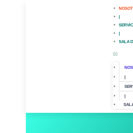
NOSOT
|
SERVIC
|
SALA 
NOS
|
SER
|
SAL