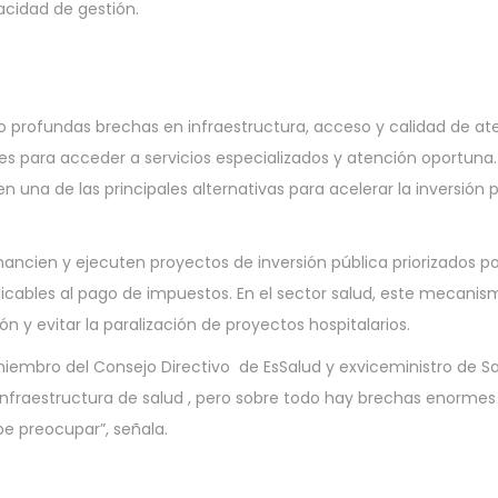
cidad de gestión.
rofundas brechas en infraestructura, acceso y calidad de atenc
s para acceder a servicios especializados y atención oportuna. 
na de las principales alternativas para acelerar la inversión 
ncien y ejecuten proyectos de inversión pública priorizados po
licables al pago de impuestos. En el sector salud, este mecani
 y evitar la paralización de proyectos hospitalarios.
embro del Consejo Directivo de EsSalud y exviceministro de Sal
 infraestructura de salud , pero sobre todo hay brechas enormes 
be preocupar”, señala.