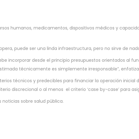
ursos humanos, medicamentos, dispositivos médicos y capacidad
pera, puede ser una linda infraestructura, pero no sirve de nada
 debe incorporar desde el principio presupuestos orientados al f
stimada técnicamente es simplemente irresponsable”, enfatiza
rios técnicos y predecibles para financiar la operación inicial d
erio discrecional o al menos el criterio ‘case by-case’ para asi
noticias sobre salud pública.