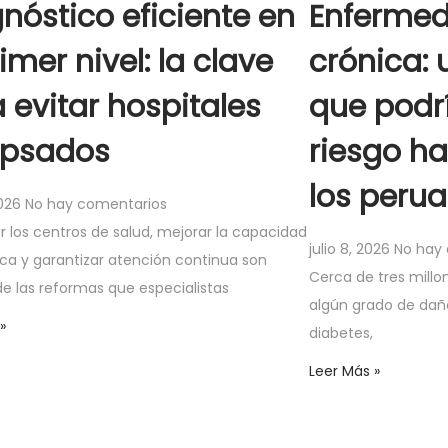
nóstico eficiente en
Enfermed
rimer nivel: la clave
crónica: 
 evitar hospitales
que podr
apsados
riesgo ha
los peru
2026
No hay comentarios
r los centros de salud, mejorar la capacidad
julio 8, 2026
No hay
ica y garantizar atención continua son
Cerca de tres millo
e las reformas que especialistas
algún grado de daño
»
diabetes,
Leer Más »