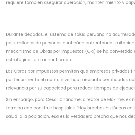
requiere también asegurar operación, mantenimiento y capa
Durante décadas, el sistema de salud peruano ha acumulado p
país, millones de personas continúan enfrentando limitacione
mecanismo de Obras por Impuestos (OxI) se ha convertido en u
estratégicos en menor tiempo.
Las Obras por Impuestos permiten que empresas privadas fina
posteriormente el monto invertido mediante certificados ap
relevancia por su capacidad para reducir tiempos de ejecución
Sin embargo, para César Chanamé, director de Máxime, ex mi
termina con construir hospitales. “Hay brechas históricas en
salud a la población, esa es la verdadera brecha que nos de