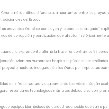
, Chanamé identifica diferencias importantes entre los proyec
radicionales del Estado.
Los proyectos OxI sí se concluyen y la obra es entregada”, explic
as de corrupción y paralización que afectan históricamente a l
5, cuando la expresidenta afirmó la frase: ‘encontramos 57 obras 
jecución. Mientras numerosos hospitales públicos desarrollados
el proyecto hasta su inauguración, las Obras por Impuestos perm
alidad de infraestructura y equipamiento biomédico. Según expl
gurar estándares tecnológicos más altos debido a su compromi
regado equipos biomédicos de calidad reconocida que van a per