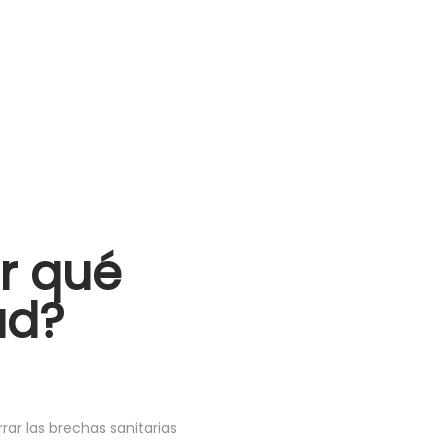
r qué
ud?
ar las brechas sanitarias