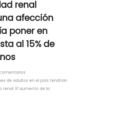
ad renal
una afección
ía poner en
sta al 15% de
anos
 comentarios
nes de adultos en el país tendrían
 renal. El aumento de la