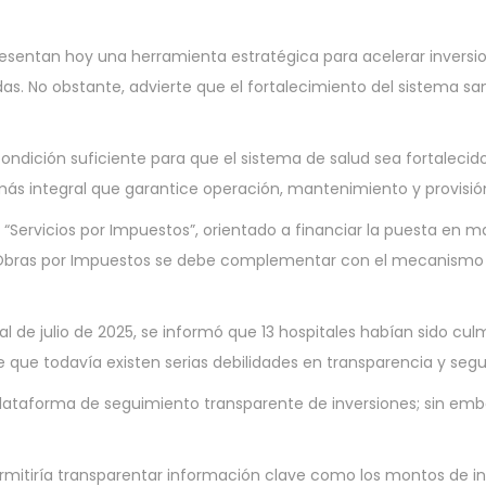
entan hoy una herramienta estratégica para acelerar inversio
s. No obstante, advierte que el fortalecimiento del sistema san
dición suficiente para que el sistema de salud sea fortalecido”
ntegral que garantice operación, mantenimiento y provisión 
 “Servicios por Impuestos”, orientado a financiar la puesta en 
las Obras por Impuestos se debe complementar con el mecanismo
al de julio de 2025, se informó que 13 hospitales habían sido c
e que todavía existen serias debilidades en transparencia y segu
plataforma de seguimiento transparente de inversiones; sin emba
rmitiría transparentar información clave como los montos de inv