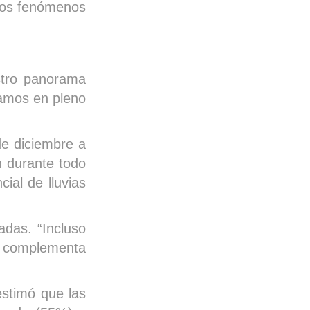
stos fenómenos
estro panorama
tamos en pleno
de diciembre a
n durante todo
ial de lluvias
das. “Incluso
”, complementa
estimó que las