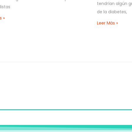
tendrían algún g
listas
de la diabetes,
s »
Leer Más »