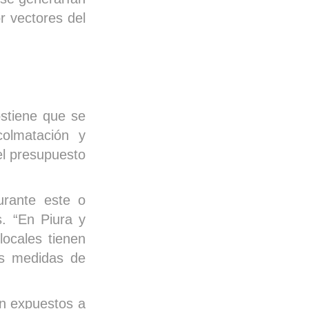
r vectores del
ostiene que se
olmatación y
el presupuesto
urante este o
s. “En Piura y
ocales tienen
as medidas de
en expuestos a