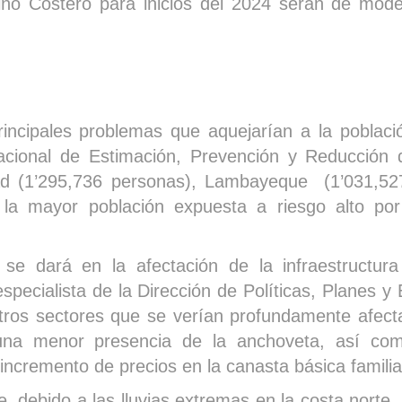
ño Costero para inicios del 2024 serán de mod
incipales problemas que aquejarían a la poblaci
Nacional de Estimación, Prevención y Reducción 
d (1’295,736 personas), Lambayeque (1’031,52
 la mayor población expuesta a riesgo alto por
e dará en la afectación de la infraestructura
pecialista de la Dirección de Políticas, Planes y 
otros sectores que se verían profundamente afect
una menor presencia de la anchoveta, así co
l incremento de precios en la canasta básica familia
 debido a las lluvias extremas en la costa norte,