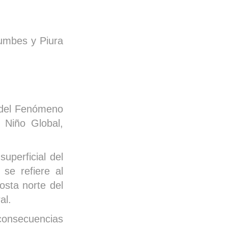
Tumbes y Piura
l del Fenómeno
 Niño Global,
uperficial del
se refiere al
osta norte del
al.
consecuencias