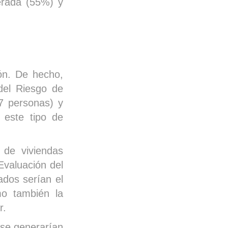
erada (55%) y
ón. De hecho,
del Riesgo de
7 personas) y
 este tipo de
 de viviendas
Evaluación del
ados serían el
mo también la
r.
 se generarían