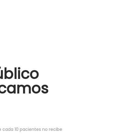
blico
licamos
de cada 10 pacientes no recibe