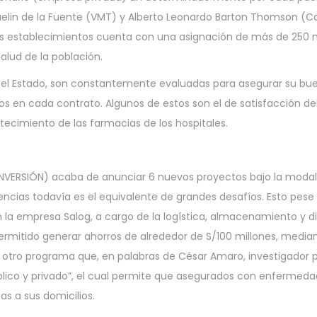
 Kaelin de la Fuente (VMT) y Alberto Leonardo Barton Thomson (
s establecimientos cuenta con una asignación de más de 250 mi
alud de la población.
el Estado, son constantemente evaluadas para asegurar su bue
os en cada contrato. Algunos de estos son el de satisfacción del
tecimiento de las farmacias de los hospitales.
OINVERSIÓN) acaba de anunciar 6 nuevos proyectos bajo la modali
ncias todavía es el equivalente de grandes desafíos. Esto pese 
n la empresa Salog, a cargo de la logística, almacenamiento y 
permitido generar ahorros de alrededor de S/100 millones, medi
 otro programa que, en palabras de César Amaro, investigador p
úblico y privado”, el cual permite que asegurados con enfermed
s a sus domicilios.