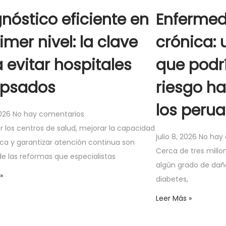
nóstico eficiente en
Enfermed
rimer nivel: la clave
crónica: 
 evitar hospitales
que podr
apsados
riesgo ha
los peru
2026
No hay comentarios
r los centros de salud, mejorar la capacidad
julio 8, 2026
No hay
ica y garantizar atención continua son
Cerca de tres millo
e las reformas que especialistas
algún grado de daño
»
diabetes,
Leer Más »