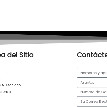
 del Sitio
Contácte
s
s Al Asociado
 prensa