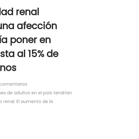
ad renal
una afección
ía poner en
sta al 15% de
anos
 comentarios
nes de adultos en el país tendrían
 renal. El aumento de la