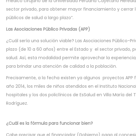
médico cirujano de la Universidad Peruana Cayetano Heredia, 
sector privado, para obtener mayor financiamiento y cerrar l
públicos de salud a largo plazo”.
Las Asociaciones Público Privadas (APP)
¿Cuál sería una solución viable? Las Asociaciones Público-P
plazo (de 10 a 60 años) entre el Estado y el sector privado,
salud. Así, esta modalidad permite aprovechar la experienci
para brindar una atención de calidad a la población.
Precisamente, a la fecha existen ya algunos proyectos APP f
año 2014, los miles de niños atendidos en el Instituto Nacion
hospitales y los dos policlínicos de EsSalud en Villa María de
Rodríguez.
¿Cuál es la fórmula para funcionar bien?
Cabe precisar que el financiador (Gobierno) paga al conces