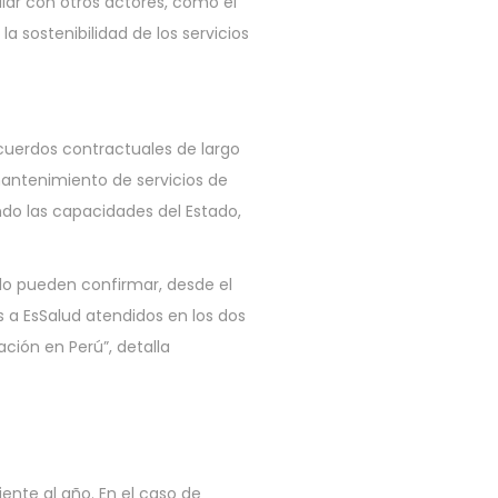
ular con otros actores, como el
 sostenibilidad de los servicios
cuerdos contractuales de largo
 mantenimiento de servicios de
ndo las capacidades del Estado,
lo pueden confirmar, desde el
s a EsSalud atendidos en los dos
ación en Perú”, detalla
nte al año. En el caso de