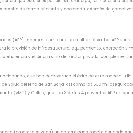
señala que esto sí es posible. Sin embargo, “es necesario artic
a brecha de forma eficiente y acelerada, además de garantizar la
rivadas (APP) emergen como una gran alternativa. Las APP son a
 para la provisión de infraestructura, equipamiento, operación y
a, la eficiencia y el dinamismo del sector privado, complementa
uncionando, que han demostrado el éxito de este modelo. “Ello 
al de Salud del Niño de San Borja, así como los 500 mil asegurado
l Triunfo (VMT) y Callao, que son 3 de los 4 proyectos APP en oper
ionario (empresa privada) un determinado monto por cada pacie