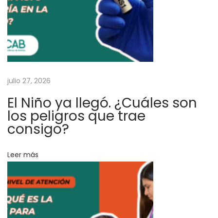
p
o
s
i
t
i
julio 27, 2026
v
o
El Niño ya llegó. ¿Cuáles son
s
los peligros que trae
n
consigo?
o
e
Leer más
s
t
á
n