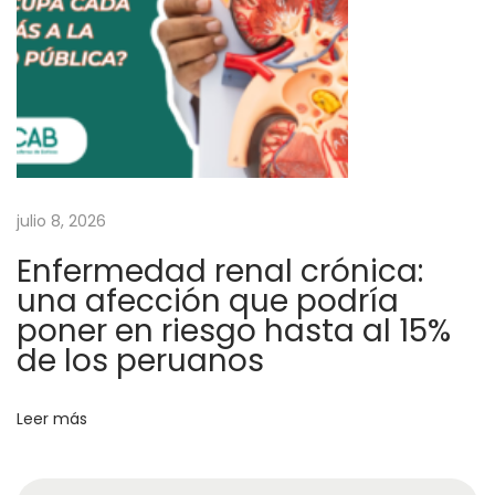
e
n
e
n
u
n
a
d
julio 8, 2026
o
Enfermedad renal crónica:
s
una afección que podría
i
poner en riesgo hasta al 15%
s
de los peruanos
O
M
Leer más
S
: