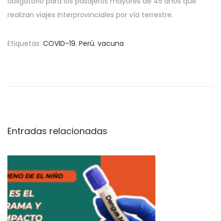
obligatorio para los pasajeros mayores de 45 años que
realizan viajes interprovinciales por vía terrestre.
Etiquetas
:
COVID-19
,
Perú
,
vacuna
E
l
8
2
%
d
Entradas relacionadas
e
c
a
s
o
s