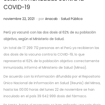
COVID-19
.
.
P
P
n
noviembre 22, 2021
por
Anacab
Salud Pública
u
u
o
b
b
v
Perú ya vacunó con las dos dosis al 62% de su población
l
l
i
objetivo, según el Ministerio de Salud.
i
i
e
Un total de 17 299 712 personas en el Perú ya recibieron las
c
c
m
dos dosis de la vacuna contra la COVID-19, lo que
a
a
b
representa el 62% de la población objetivo correctamente
d
d
r
inmunizada, informó el Ministerio de Salud (Minsa).
o
o
e
De acuerdo con la información difundida por el Repositorio
e
e
2
Único Nacional de Información en Salud (Reunis) del Minsa,
l
n
2
hasta las 00:00 horas del lunes 22 de noviembre se han
,
inoculado en el país 39 642 999 dosis del fármaco.
2
0