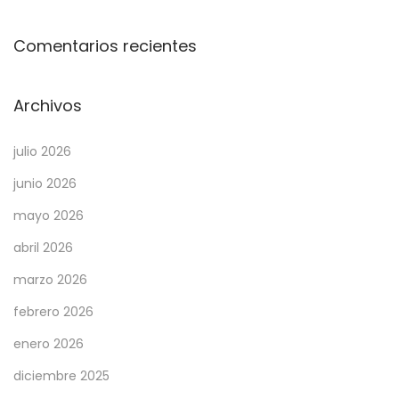
a
n
Comentarios recientes
u
e
v
Archivos
a
julio 2026
o
l
junio 2026
a
mayo 2026
e
abril 2026
n
E
marzo 2026
u
febrero 2026
r
enero 2026
o
diciembre 2025
p