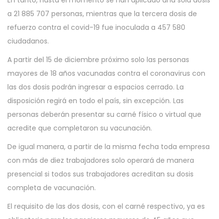
En tanto, hasta el momento se han aplicado una sola dosis
2
a 21 885 707 personas, mientras que la tercera dosis de
1
refuerzo contra el covid-19 fue inoculada a 457 580
ciudadanos.
A partir del 15 de diciembre próximo solo las personas
mayores de 18 años vacunadas contra el coronavirus con
las dos dosis podrán ingresar a espacios cerrado. La
disposición regirá en todo el país, sin excepción. Las
personas deberán presentar su carné físico o virtual que
acredite que completaron su vacunación.
De igual manera, a partir de la misma fecha toda empresa
con más de diez trabajadores solo operará de manera
presencial si todos sus trabajadores acreditan su dosis
completa de vacunación.
El requisito de las dos dosis, con el carné respectivo, ya es