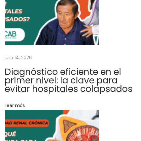
v
a
c
u
n
a
d
julio 14, 2026
o
Diagnóstico eficiente en el
s
primer nivel: la clave para
o
evitar hospitales colapsados
s
o
Leer más
l
o
t
i