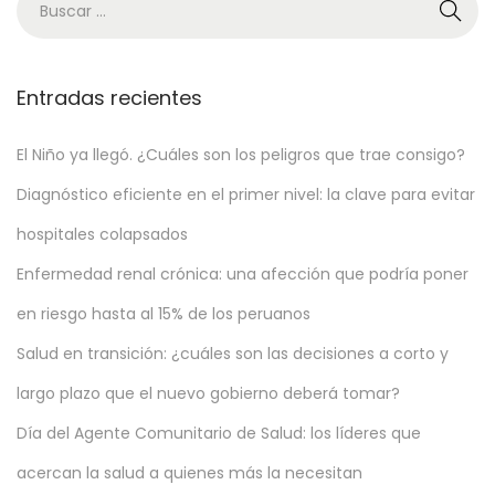
R
e
l
Entradas recientes
a
j
El Niño ya llegó. ¿Cuáles son los peligros que trae consigo?
a
c
Diagnóstico eficiente en el primer nivel: la clave para evitar
i
hospitales colapsados
ó
Enfermedad renal crónica: una afección que podría poner
n
c
en riesgo hasta al 15% de los peruanos
a
Salud en transición: ¿cuáles son las decisiones a corto y
u
largo plazo que el nuevo gobierno deberá tomar?
s
Día del Agente Comunitario de Salud: los líderes que
a
l
acercan la salud a quienes más la necesitan