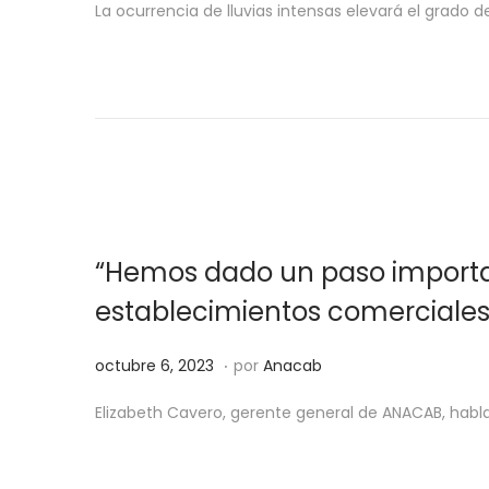
La ocurrencia de lluvias intensas elevará el grado 
b
t
l
u
i
b
c
r
a
e
d
1
o
8
e
,
“Hemos dado un paso importan
l
2
0
establecimientos comerciales
2
.
3
P
o
octubre 6, 2023
por
Anacab
u
c
Elizabeth Cavero, gerente general de ANACAB, habla 
b
t
l
u
i
b