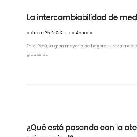
e
,
La intercambiabilidad de med
l
2
0
.
P
o
octubre 25, 2023
por
Anacab
2
u
c
3
En el Perú, la gran mayoría de hogares utiliza med
b
t
grupos o…
l
u
i
b
c
r
a
e
d
2
o
5
e
,
l
2
¿Qué está pasando con la aten
0
2