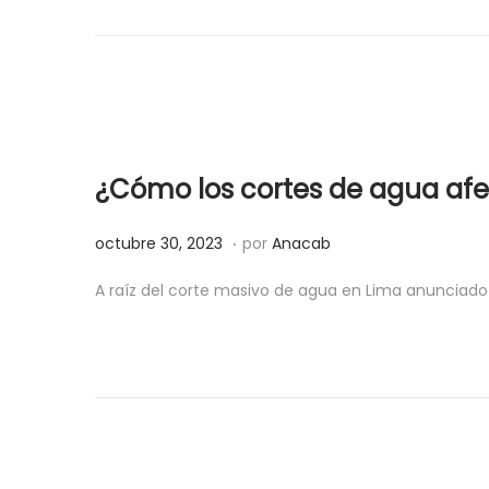
i
b
c
r
a
e
d
3
o
1
e
,
¿Cómo los cortes de agua afe
l
2
0
.
P
o
octubre 30, 2023
por
Anacab
2
u
c
3
A raíz del corte masivo de agua en Lima anunciado 
b
t
l
u
i
b
c
r
a
e
d
3
o
0