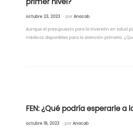
primer nivel?
3
.
P
o
octubre 23, 2023
por
Anacab
u
c
Aunque el presupuesto para la inversión en salud p
b
t
médicos disponibles para la atención primaria. ¿Qué d
l
u
i
b
c
r
a
e
d
2
o
3
e
,
l
2
FEN: ¿Qué podría esperarle a l
0
2
.
P
o
octubre 18, 2023
por
Anacab
3
u
c