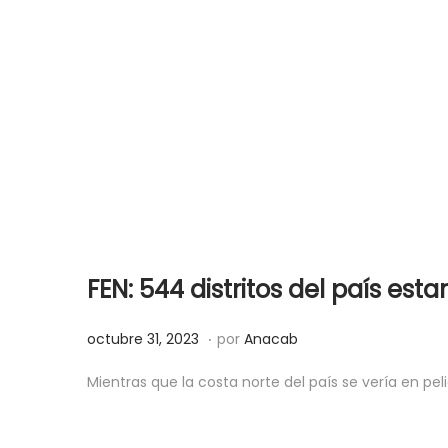
FEN: 544 distritos del país esta
.
P
o
octubre 31, 2023
por
Anacab
u
c
Mientras que la costa norte del país se vería en pelig
b
t
l
u