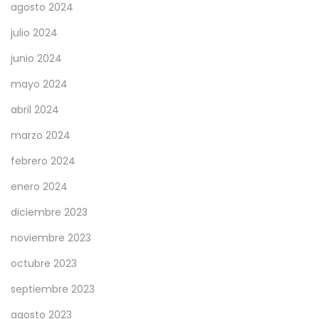
agosto 2024
d
julio 2024
e
l
junio 2024
a
mayo 2024
p
abril 2024
a
marzo 2024
n
d
febrero 2024
e
enero 2024
m
diciembre 2023
i
a
noviembre 2023
octubre 2023
septiembre 2023
agosto 2023