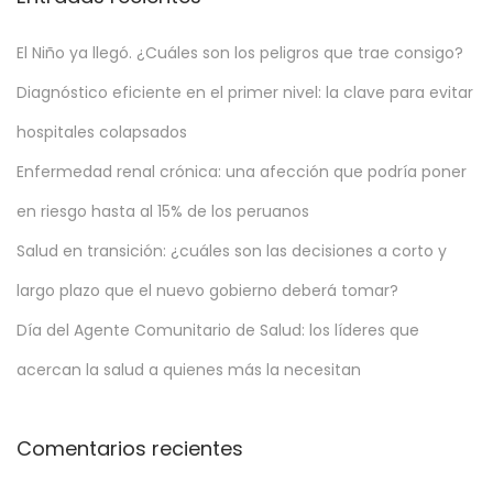
a
El Niño ya llegó. ¿Cuáles son los peligros que trae consigo?
f
a
Diagnóstico eficiente en el primer nivel: la clave para evitar
l
hospitales colapsados
l
Enfermedad renal crónica: una afección que podría poner
e
c
en riesgo hasta al 15% de los peruanos
i
Salud en transición: ¿cuáles son las decisiones a corto y
d
largo plazo que el nuevo gobierno deberá tomar?
o
Día del Agente Comunitario de Salud: los líderes que
s
p
acercan la salud a quienes más la necesitan
o
r
Comentarios recientes
C
O