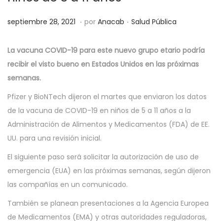
.
.
P
P
s
septiembre 28, 2021
por
Anacab
Salud Pública
u
u
e
b
b
p
La vacuna COVID-19 para este nuevo grupo etario podría
l
l
t
recibir el visto bueno en Estados Unidos en las próximas
i
i
i
semanas.
c
c
e
Pfizer y BioNTech dijeron el martes que enviaron los datos
a
a
m
de la vacuna de COVID-19 en niños de 5 a 11 años a la
d
d
b
Administración de Alimentos y Medicamentos (FDA) de EE.
o
o
r
UU. para una revisión inicial.
e
e
e
El siguiente paso será solicitar la autorización de uso de
l
n
2
emergencia (EUA) en las próximas semanas, según dijeron
8
las compañías en un comunicado.
,
2
También se planean presentaciones a la Agencia Europea
0
de Medicamentos (EMA) y otras autoridades reguladoras,