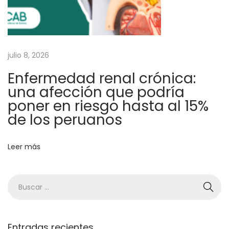
l
l
a
o
julio 8, 2026
L
Enfermedad renal crónica:
i
una afección que podría
m
poner en riesgo hasta al 15%
a
de los peruanos
n
o
Leer más
r
e
p
o
r
Entradas recientes
t