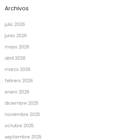
V
Archivos
I
julio 2026
D
-
junio 2026
1
mayo 2026
9
abril 2026
p
o
marzo 2026
r
febrero 2026
p
enero 2026
r
diciembre 2025
i
m
noviembre 2025
e
octubre 2025
r
septiembre 2025
a