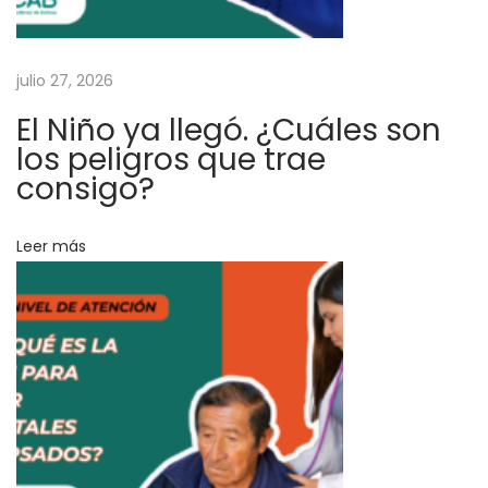
n
a
julio 27, 2026
c
i
El Niño ya llegó. ¿Cuáles son
ó
los peligros que trae
n
consigo?
d
e
Leer más
m
a
y
o
r
e
s
d