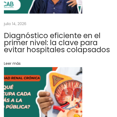
e
2
1
julio 14, 2026
a
Diagnóstico eficiente en el
ñ
primer nivel: la clave para
o
evitar hospitales colapsados
s
e
Leer más
n
L
i
m
a
y
C
a