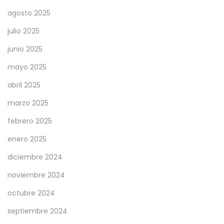
v
agosto 2025
e
julio 2025
z
junio 2025
d
mayo 2025
e
s
abril 2025
d
marzo 2025
e
febrero 2025
e
l
enero 2025
i
diciembre 2024
n
noviembre 2024
i
octubre 2024
c
i
septiembre 2024
o