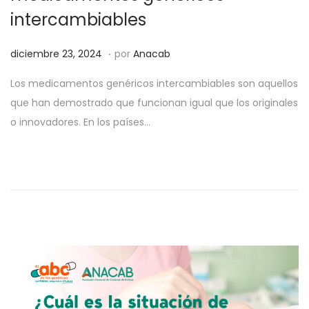
intercambiables
.
P
d
diciembre 23, 2024
por
Anacab
u
i
Los medicamentos genéricos intercambiables son aquellos
b
c
que han demostrado que funcionan igual que los originales
l
i
o innovadores. En los países…
i
e
c
m
a
b
d
r
o
e
e
2
l
3
,
2
0