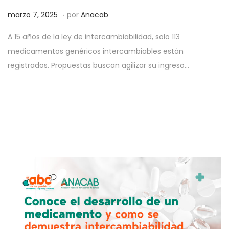
.
P
m
marzo 7, 2025
por
Anacab
u
a
A 15 años de la ley de intercambiabilidad, solo 113
b
r
medicamentos genéricos intercambiables están
l
z
registrados. Propuestas buscan agilizar su ingreso…
i
o
c
7
a
,
d
2
o
0
e
2
l
5