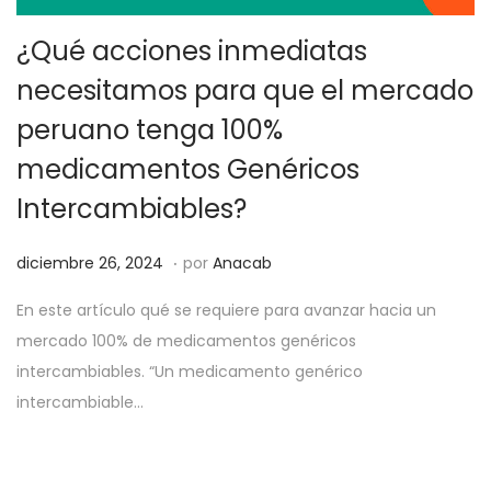
¿Qué acciones inmediatas
necesitamos para que el mercado
peruano tenga 100%
medicamentos Genéricos
Intercambiables?
.
P
d
diciembre 26, 2024
por
Anacab
u
i
En este artículo qué se requiere para avanzar hacia un
b
c
mercado 100% de medicamentos genéricos
l
i
intercambiables. “Un medicamento genérico
i
e
intercambiable…
c
m
a
b
d
r