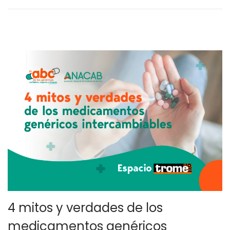
o
e
e
2
l
6
,
2
0
2
4
4 mitos y verdades de los
medicamentos genéricos