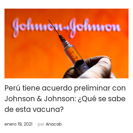
e
,
l
2
0
2
2
Perú tiene acuerdo preliminar con
Johnson & Johnson: ¿Qué se sabe
de esta vacuna?
.
P
o
enero 19, 2021
por
Anacab
u
c