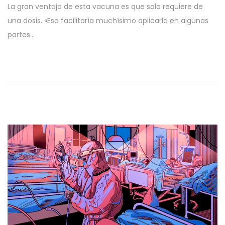
La gran ventaja de esta vacuna es que solo requiere de
b
t
una dosis. «Eso facilitaría muchísimo aplicarla en algunas
l
u
partes…
i
b
c
r
a
e
d
2
o
7
e
,
l
2
0
2
2