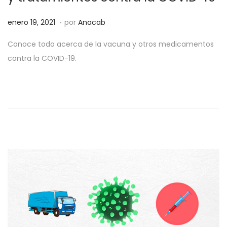
.
P
o
enero 19, 2021
por
Anacab
u
c
Conoce todo acerca de la vacuna y otros medicamentos
b
t
contra la COVID-19.
l
u
i
b
c
r
a
e
d
2
o
7
e
,
l
2
0
2
2