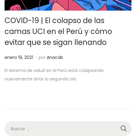
COVID-19 | El colapso de las
camas UCI en el Perú y cómo
evitar que se sigan llenando
.
P
o
enero 19, 2021
por
Anacab
u
c
El sistema de salud en el Perú está colapsando
b
t
nuevamente ante la segunda ola.
l
u
i
b
c
r
a
e
d
2
o
7
e
,