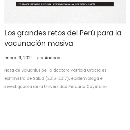
Los grandes retos del Perú para la
vacunación masiva
.
P
o
enero 19, 2021
por
Anacab
u
c
Nota de SaludNiuz.pe: la doctora Patricia Gracía es
b
t
exministra de Salud (2016-2017), epidemióloga e
l
u
investigadora de la Universidad Peruana Cayetano…
i
b
c
r
a
e
d
2
o
7