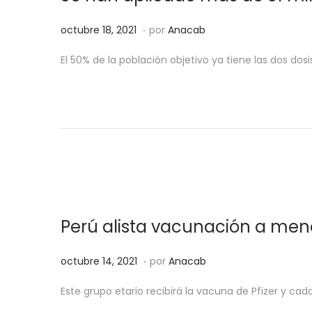
2
.
P
o
octubre 18, 2021
por
Anacab
0
u
c
2
El 50% de la población objetivo ya tiene las dos d
b
t
1
l
u
i
b
c
r
a
e
d
1
o
8
e
,
Perú alista vacunación a meno
l
2
0
.
P
o
octubre 14, 2021
por
Anacab
2
u
c
1
Este grupo etario recibirá la vacuna de Pfizer y 
b
t