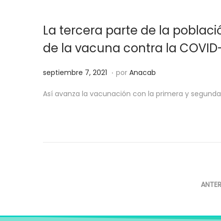
o
r
e
e
La tercera parte de la poblaci
l
8
,
de la vacuna contra la COVID
2
.
0
P
s
septiembre 7, 2021
por
Anacab
2
u
e
Así avanza la vacunación con la primera y segunda
1
b
p
l
t
i
i
c
e
a
m
d
b
o
r
ANTER
e
e
l
7