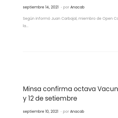
7
.
P
s
septiembre 14, 2021
por
Anacab
,
u
e
2
Según informó Juan Carbajal, miembro de Open Covi
b
p
0
la…
l
t
2
i
i
1
c
e
a
m
d
b
o
r
e
e
l
1
Minsa confirma octava Vacuna
4
,
y 12 de setiembre
2
.
0
P
s
septiembre 10, 2021
por
Anacab
2