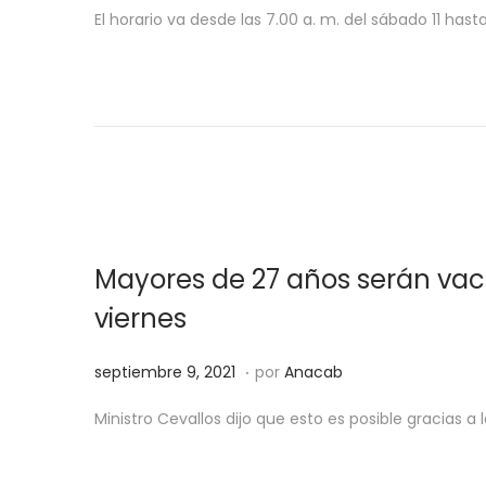
u
e
El horario va desde las 7.00 a. m. del sábado 11 has
1
b
p
l
t
i
i
c
e
a
m
d
b
o
r
e
e
Mayores de 27 años serán vac
l
1
0
viernes
,
.
2
P
s
septiembre 9, 2021
por
Anacab
0
u
e
Ministro Cevallos dijo que esto es posible gracias 
2
b
p
1
l
t