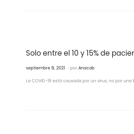
i
i
c
e
a
m
d
b
o
r
e
e
Solo entre el 10 y 15% de paci
l
9
,
.
P
s
septiembre 8, 2021
por
Anacab
2
u
e
0
La COVID-19 está causada por un virus, no por una b
b
p
2
l
t
1
i
i
c
e
a
m
d
b