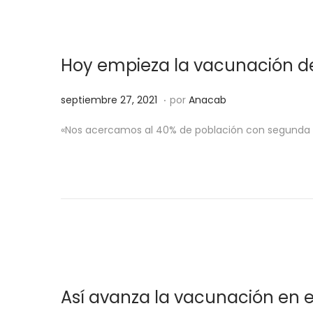
d
1
o
1
e
,
Hoy empieza la vacunación de
l
2
0
.
P
s
septiembre 27, 2021
por
Anacab
2
u
e
1
«Nos acercamos al 40% de población con segunda do
b
p
l
t
i
i
c
e
a
m
d
b
o
r
e
e
Así avanza la vacunación en e
l
2