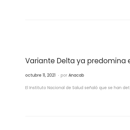
l
u
i
b
c
r
a
e
d
1
o
4
e
,
Variante Delta ya predomina 
l
2
0
.
P
o
octubre 11, 2021
por
Anacab
2
u
c
1
El Instituto Nacional de Salud señaló que se han det
b
t
l
u
i
b
c
r
a
e