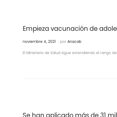
Empieza vacunación de adoles
.
P
n
noviembre 4, 2021
por
Anacab
u
o
El Ministerio de Salud sigue extendiendo el rango d
b
v
l
i
i
e
c
m
a
b
d
r
o
e
e
4
Se han aplicado más de 31 mil
l
,