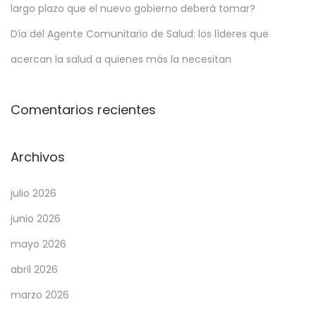
largo plazo que el nuevo gobierno deberá tomar?
l
Día del Agente Comunitario de Salud: los líderes que
e
s
acercan la salud a quienes más la necesitan
c
e
Comentarios recientes
n
t
e
Archivos
s
julio 2026
d
e
junio 2026
1
mayo 2026
5
abril 2026
a
1
marzo 2026
7