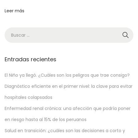
l
Leer más
a
v
a
c
u
Entradas recientes
n
a
El Niño ya llegó. ¿Cuáles son los peligros que trae consigo?
c
i
Diagnóstico eficiente en el primer nivel: la clave para evitar
ó
hospitales colapsados
n
Enfermedad renal crónica: una afección que podría poner
a
a
en riesgo hasta al 15% de los peruanos
d
Salud en transición: ¿cuáles son las decisiones a corto y
o