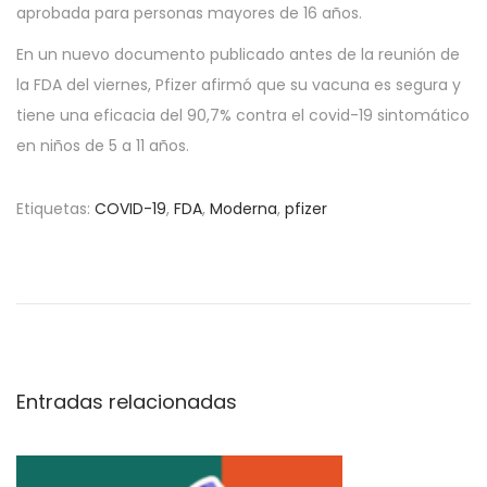
aprobada para personas mayores de 16 años.
En un nuevo documento publicado antes de la reunión de
la FDA del viernes, Pfizer afirmó que su vacuna es segura y
tiene una eficacia del 90,7% contra el covid-19 sintomático
en niños de 5 a 11 años.
Etiquetas
:
COVID-19
,
FDA
,
Moderna
,
pfizer
C
o
v
a
x
F
Entradas relacionadas
a
c
i