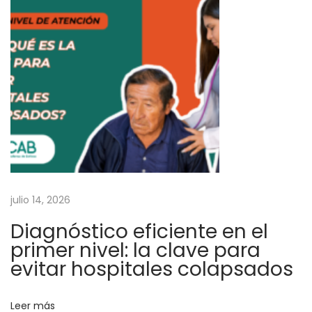
a
s
d
e
S
i
n
o
v
a
julio 14, 2026
c
Diagnóstico eficiente en el
a
primer nivel: la clave para
l
evitar hospitales colapsados
P
e
Leer más
r