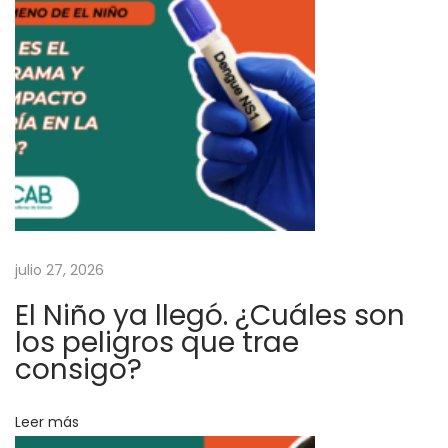
l
i
t
y
e
n
v
i
a
julio 27, 2026
r
á
El Niño ya llegó. ¿Cuáles son
v
los peligros que trae
a
consigo?
c
u
Leer más
n