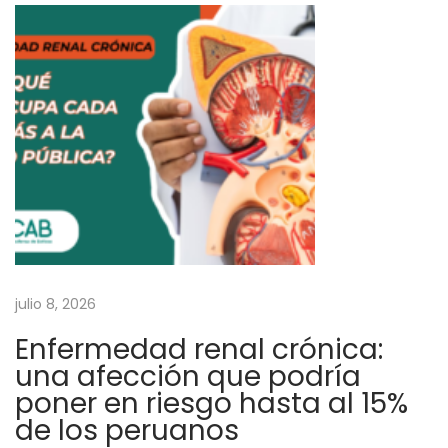
ú
M
a
ñ
a
n
a
c
o
m
e
julio 8, 2026
n
Enfermedad renal crónica:
z
una afección que podría
a
poner en riesgo hasta al 15%
r
de los peruanos
á