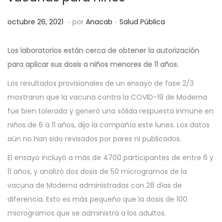
.
.
P
P
o
octubre 26, 2021
por
Anacab
Salud Pública
u
u
c
b
b
t
Los laboratorios están cerca de obtener la autorización
l
l
u
para aplicar sus dosis a niños menores de 11 años.
i
i
b
Los resultados provisionales de un ensayo de fase 2/3
c
c
r
mostraron que la vacuna contra la COVID-19 de Moderna
a
a
e
fue bien tolerada y generó una sólida respuesta inmune en
d
d
2
niños de 6 a 11 años, dijo la compañía este lunes. Los datos
o
o
6
aún no han sido revisados ​​por pares ni publicados.
e
e
,
El ensayo incluyó a más de 4700 participantes de entre 6 y
l
n
2
11 años, y analizó dos dosis de 50 microgramos de la
0
vacuna de Moderna administradas con 28 días de
2
diferencia. Esto es más pequeño que la dosis de 100
1
microgramos que se administra a los adultos.